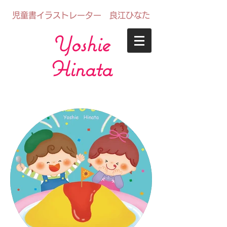
児童書イラストレーター 良江ひなた
Y
oshi
e
Hinata